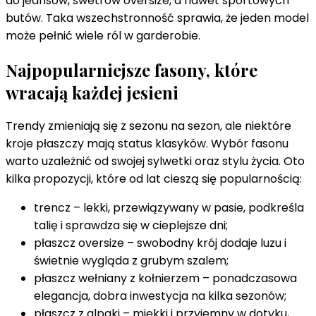
do jeansów, swetrów oversize, a nawet sportowych
butów. Taka wszechstronność sprawia, że jeden model
może pełnić wiele ról w garderobie.
Najpopularniejsze fasony, które
wracają każdej jesieni
Trendy zmieniają się z sezonu na sezon, ale niektóre
kroje płaszczy mają status klasyków. Wybór fasonu
warto uzależnić od swojej sylwetki oraz stylu życia. Oto
kilka propozycji, które od lat cieszą się popularnością:
trencz – lekki, przewiązywany w pasie, podkreśla
talię i sprawdza się w cieplejsze dni;
płaszcz oversize – swobodny krój dodaje luzu i
świetnie wygląda z grubym szalem;
płaszcz wełniany z kołnierzem – ponadczasowa
elegancja, dobra inwestycja na kilka sezonów;
płaszcz z alpaki – miękki i przyjemny w dotyku,