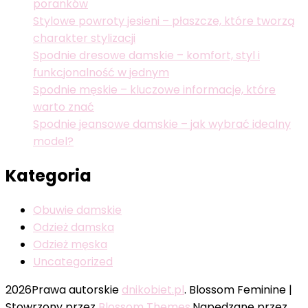
poranków
Stylowe powroty jesieni – płaszcze, które tworzą
charakter stylizacji
Spodnie dresowe damskie – komfort, styl i
funkcjonalność w jednym
Spodnie męskie – kluczowe informacje, które
warto znać
Spodnie jeansowe damskie – jak wybrać idealny
model?
Kategoria
Obuwie damskie
Odzież damska
Odzież męska
Uncategorized
2026Prawa autorskie
dnikobiet.pl
.
Blossom Feminine |
Stowrzony przez
Blossom Themes
.Napędzane przez