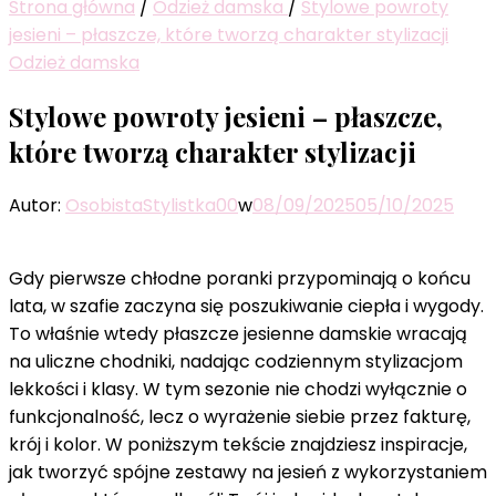
Strona główna
/
Odzież damska
/
Stylowe powroty
jesieni – płaszcze, które tworzą charakter stylizacji
Odzież damska
Stylowe powroty jesieni – płaszcze,
które tworzą charakter stylizacji
Autor:
OsobistaStylistka00
w
08/09/2025
05/10/2025
Gdy pierwsze chłodne poranki przypominają o końcu
lata, w szafie zaczyna się poszukiwanie ciepła i wygody.
To właśnie wtedy płaszcze jesienne damskie wracają
na uliczne chodniki, nadając codziennym stylizacjom
lekkości i klasy. W tym sezonie nie chodzi wyłącznie o
funkcjonalność, lecz o wyrażenie siebie przez fakturę,
krój i kolor. W poniższym tekście znajdziesz inspiracje,
jak tworzyć spójne zestawy na jesień z wykorzystaniem