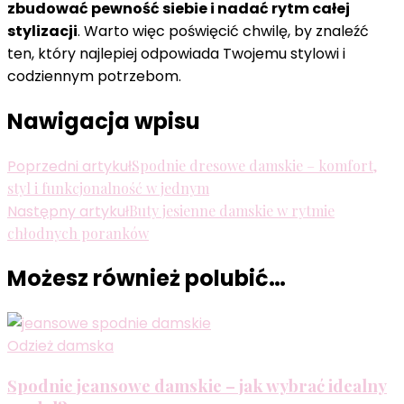
zbudować pewność siebie i nadać rytm całej
stylizacji
. Warto więc poświęcić chwilę, by znaleźć
ten, który najlepiej odpowiada Twojemu stylowi i
codziennym potrzebom.
Nawigacja wpisu
Poprzedni artykuł
Spodnie dresowe damskie – komfort,
styl i funkcjonalność w jednym
Następny artykuł
Buty jesienne damskie w rytmie
chłodnych poranków
Możesz również polubić…
Odzież damska
Spodnie jeansowe damskie – jak wybrać idealny